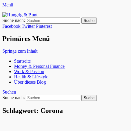
Menü
Hungrig & Bunt
Weil das Leben zu kurz ist für nur eine Berufung.
Suche nach:
Facebook
Twitter
Pinterest
Primäres Menü
Springe zum Inhalt
Startseite
Money & Personal Finance
Work & Passion
Health & Lifestyle
Über dieses Blog
Suchen
Suche nach:
Schlagwort: Corona