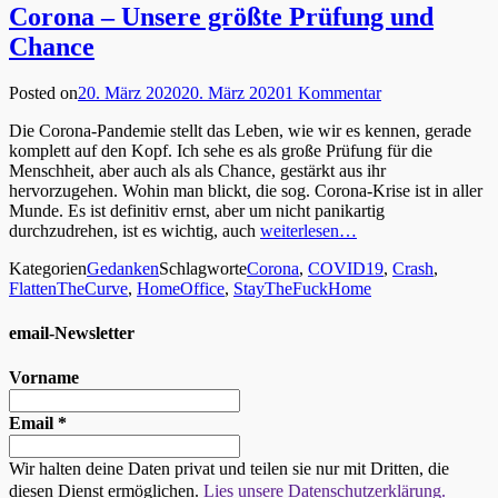
Corona – Unsere größte Prüfung und
Chance
Posted on
20. März 2020
20. März 2020
1 Kommentar
Die Corona-Pandemie stellt das Leben, wie wir es kennen, gerade
komplett auf den Kopf. Ich sehe es als große Prüfung für die
Menschheit, aber auch als als Chance, gestärkt aus ihr
hervorzugehen. Wohin man blickt, die sog. Corona-Krise ist in aller
Munde. Es ist definitiv ernst, aber um nicht panikartig
durchzudrehen, ist es wichtig, auch
weiterlesen…
Kategorien
Gedanken
Schlagworte
Corona
,
COVID19
,
Crash
,
FlattenTheCurve
,
HomeOffice
,
StayTheFuckHome
email-Newsletter
Vorname
Email
*
Wir halten deine Daten privat und teilen sie nur mit Dritten, die
diesen Dienst ermöglichen.
Lies unsere Datenschutzerklärung.