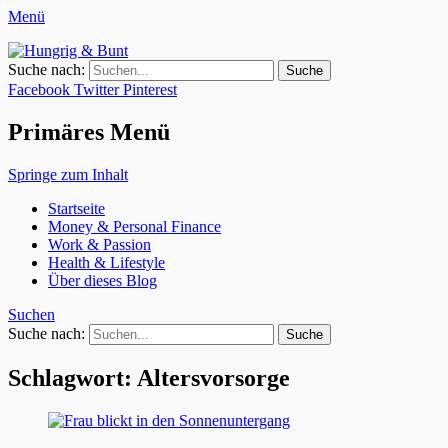
Menü
Hungrig & Bunt
Weil das Leben zu kurz ist für nur eine Berufung.
Suche nach:
Facebook
Twitter
Pinterest
Primäres Menü
Springe zum Inhalt
Startseite
Money & Personal Finance
Work & Passion
Health & Lifestyle
Über dieses Blog
Suchen
Suche nach:
Schlagwort: Altersvorsorge