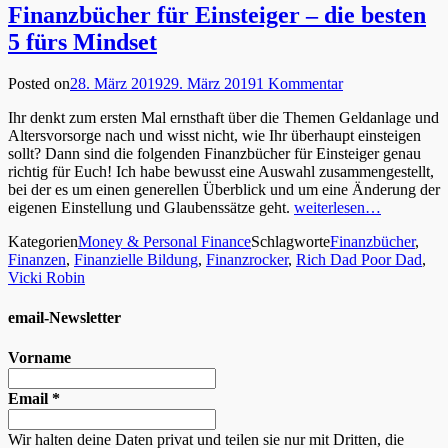
Finanzbücher für Einsteiger – die besten
5 fürs Mindset
Posted on
28. März 2019
29. März 2019
1 Kommentar
Ihr denkt zum ersten Mal ernsthaft über die Themen Geldanlage und
Altersvorsorge nach und wisst nicht, wie Ihr überhaupt einsteigen
sollt? Dann sind die folgenden Finanzbücher für Einsteiger genau
richtig für Euch! Ich habe bewusst eine Auswahl zusammengestellt,
bei der es um einen generellen Überblick und um eine Änderung der
eigenen Einstellung und Glaubenssätze geht.
weiterlesen…
Kategorien
Money & Personal Finance
Schlagworte
Finanzbücher
,
Finanzen
,
Finanzielle Bildung
,
Finanzrocker
,
Rich Dad Poor Dad
,
Vicki Robin
email-Newsletter
Vorname
Email
*
Wir halten deine Daten privat und teilen sie nur mit Dritten, die