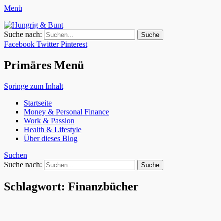
Menü
Hungrig & Bunt
Weil das Leben zu kurz ist für nur eine Berufung.
Suche nach:
Facebook
Twitter
Pinterest
Primäres Menü
Springe zum Inhalt
Startseite
Money & Personal Finance
Work & Passion
Health & Lifestyle
Über dieses Blog
Suchen
Suche nach:
Schlagwort: Finanzbücher