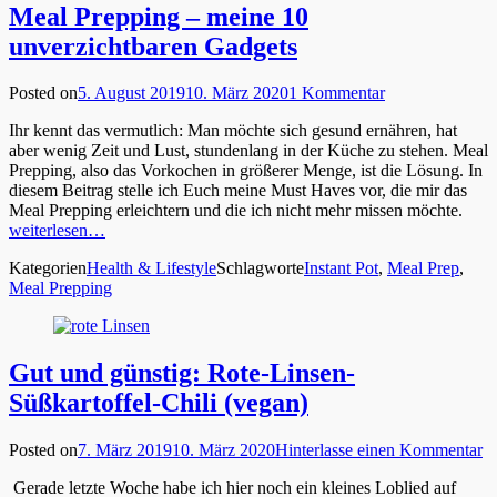
Meal Prepping – meine 10
unverzichtbaren Gadgets
Posted on
5. August 2019
10. März 2020
1 Kommentar
Ihr kennt das vermutlich: Man möchte sich gesund ernähren, hat
aber wenig Zeit und Lust, stundenlang in der Küche zu stehen. Meal
Prepping, also das Vorkochen in größerer Menge, ist die Lösung. In
diesem Beitrag stelle ich Euch meine Must Haves vor, die mir das
Meal Prepping erleichtern und die ich nicht mehr missen möchte.
weiterlesen…
Kategorien
Health & Lifestyle
Schlagworte
Instant Pot
,
Meal Prep
,
Meal Prepping
Gut und günstig: Rote-Linsen-
Süßkartoffel-Chili (vegan)
Posted on
7. März 2019
10. März 2020
Hinterlasse einen Kommentar
Gerade letzte Woche habe ich hier noch ein kleines Loblied auf