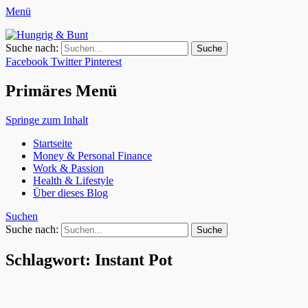
Menü
Hungrig & Bunt
Weil das Leben zu kurz ist für nur eine Berufung.
Suche nach:
Facebook
Twitter
Pinterest
Primäres Menü
Springe zum Inhalt
Startseite
Money & Personal Finance
Work & Passion
Health & Lifestyle
Über dieses Blog
Suchen
Suche nach:
Schlagwort: Instant Pot