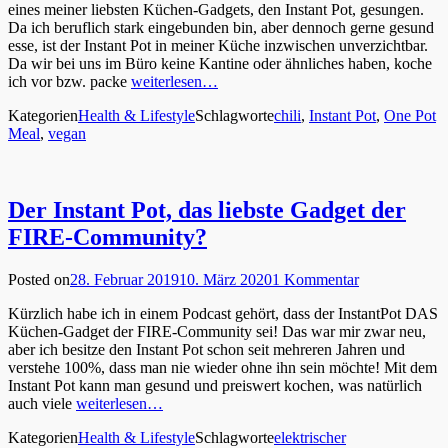
eines meiner liebsten Küchen-Gadgets, den Instant Pot, gesungen.
Da ich beruflich stark eingebunden bin, aber dennoch gerne gesund
esse, ist der Instant Pot in meiner Küche inzwischen unverzichtbar.
Da wir bei uns im Büro keine Kantine oder ähnliches haben, koche
ich vor bzw. packe
weiterlesen…
Kategorien
Health & Lifestyle
Schlagworte
chili
,
Instant Pot
,
One Pot
Meal
,
vegan
Der Instant Pot, das liebste Gadget der
FIRE-Community?
Posted on
28. Februar 2019
10. März 2020
1 Kommentar
Kürzlich habe ich in einem Podcast gehört, dass der InstantPot DAS
Küchen-Gadget der FIRE-Community sei! Das war mir zwar neu,
aber ich besitze den Instant Pot schon seit mehreren Jahren und
verstehe 100%, dass man nie wieder ohne ihn sein möchte! Mit dem
Instant Pot kann man gesund und preiswert kochen, was natürlich
auch viele
weiterlesen…
Kategorien
Health & Lifestyle
Schlagworte
elektrischer